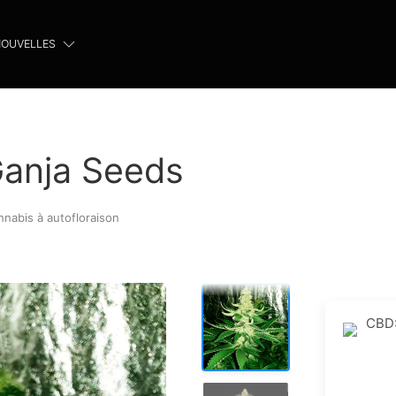
OUVELLES
Ganja Seeds
nnabis à autofloraison
CBD: