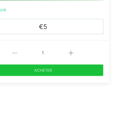
ock
€5
ACHETER