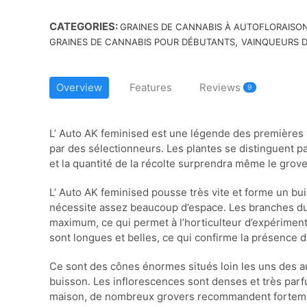
CATEGORIES:
GRAINES DE CANNABIS À AUTOFLORAISO
,
GRAINES DE CANNABIS POUR DÉBUTANTS
VAINQUEURS D
Overview
Features
Reviews
9
L’ Auto AK feminised est une légende des premières v
par des sélectionneurs. Les plantes se distinguent par l
et la quantité de la récolte surprendra même le grove
L’ Auto AK feminised pousse très vite et forme un bui
nécessite assez beaucoup d’espace. Les branches du
maximum, ce qui permet à l’horticulteur d’expériment
sont longues et belles, ce qui confirme la présence d
Ce sont des cônes énormes situés loin les uns des a
buisson. Les inflorescences sont denses et très parf
maison, de nombreux grovers recommandent fortement 