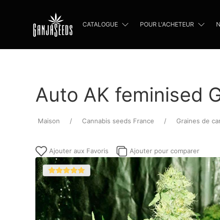
CATALOGUE
POUR L'ACHETEUR
N
Auto AK feminised 
Maison
Cannabis seeds France
Graines de ca
Ajouter aux Favoris
Ajouter pour comparer