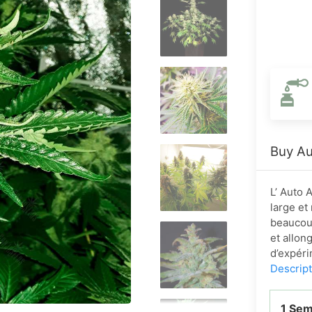
Buy Au
L’ Auto 
large et
beaucou
et allon
d’expéri
Descrip
1 Se