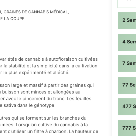
,
,
N
GRAINES DE CANNABIS MÉDICAL
E LA COUPE
2 Se
4 Se
ariétés de cannabis à autofloraison cultivées
7 Se
a stabilité et la simplicité dans la cultivation
r le plus expérimenté et alléché.
77 S
sson large et massif à partir des graines qui
 buisson sont minces et allongées au
er avec le pincement du tronc. Les feuilles
e sativa dans le génotype.
477 
utres qui se forment sur les branches du
umées. Lorsqu’on cultive du cannabis à la
777 
d’utiliser un filtre à charbon. La hauteur de