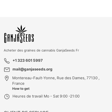
KBD
T
GK
Acheter des graines de cannabis
GanjaSeeds Fr
+1 323 601 5997
mail@ganjaseeds.org
Montereau-Fault-Yonne
,
Rue des Dames, 77130 ,
France
How to get
Heures de travail
Mo - Sat 9:00 -21:00