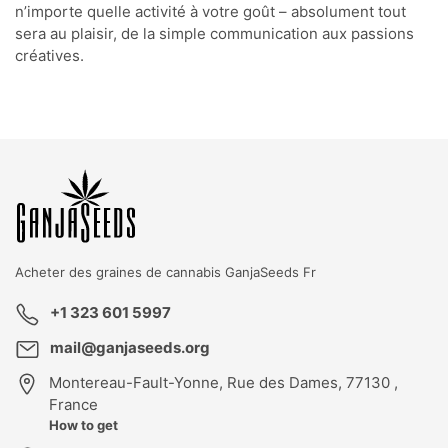
n’importe quelle activité à votre goût – absolument tout
sera au plaisir, de la simple communication aux passions
créatives.
KBD
T
GK
Acheter des graines de cannabis
GanjaSeeds Fr
+1 323 601 5997
mail@ganjaseeds.org
Montereau-Fault-Yonne
,
Rue des Dames, 77130 ,
France
How to get