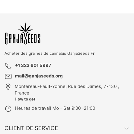
KBD
T
GK
Acheter des graines de cannabis
GanjaSeeds Fr
+1 323 601 5997
mail@ganjaseeds.org
Montereau-Fault-Yonne
,
Rue des Dames, 77130 ,
France
How to get
Heures de travail
Mo - Sat 9:00 -21:00
CLIENT DE SERVICE