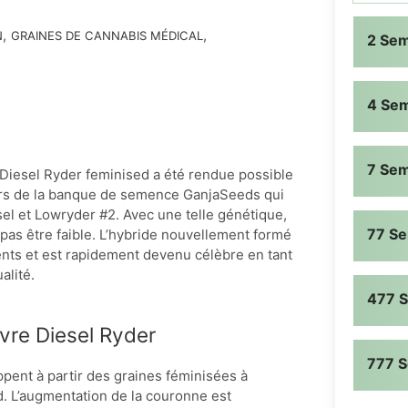
,
,
N
GRAINES DE CANNABIS MÉDICAL
2 Se
4 Se
7 Se
o Diesel Ryder feminised a été rendue possible
urs de la banque de semence GanjaSeeds qui
sel et Lowryder #2. Avec une telle génétique,
77 S
 pas être faible. L’hybride nouvellement formé
rents et est rapidement devenu célèbre en tant
alité.
477 
vre Diesel Ryder
777 
ppent à partir des graines féminisées à
d. L’augmentation de la couronne est