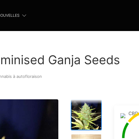
OUVELLES
eminised Ganja Seeds
nnabis à autofloraison
CBD: