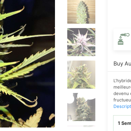
Buy Au
L’hybrid
meilleur
devenu c
fructueu
Descrip
1 Se