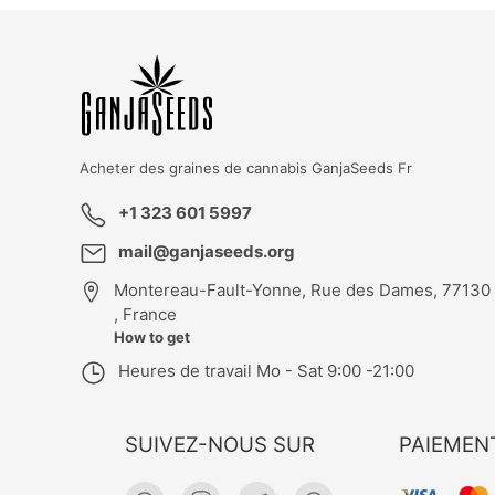
KBD
T
GK
Acheter des graines de cannabis
GanjaSeeds Fr
+1 323 601 5997
mail@ganjaseeds.org
Montereau-Fault-Yonne
,
Rue des Dames, 77130
, France
How to get
Heures de travail
Mo - Sat 9:00 -21:00
SUIVEZ-NOUS SUR
PAIEMEN