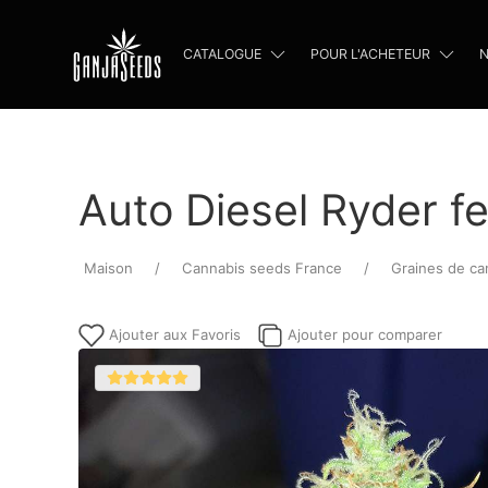
CATALOGUE
POUR L'ACHETEUR
N
Auto Diesel Ryder f
Maison
Cannabis seeds France
Graines de ca
Ajouter aux Favoris
Ajouter pour comparer