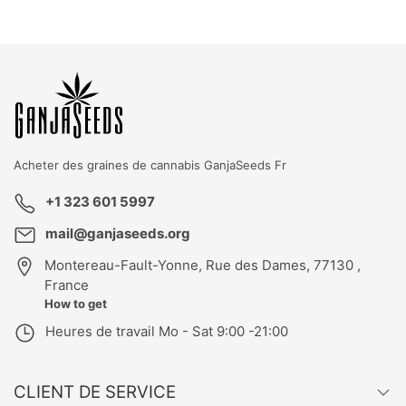
KBD
T
GK
Acheter des graines de cannabis
GanjaSeeds Fr
+1 323 601 5997
mail@ganjaseeds.org
Montereau-Fault-Yonne
,
Rue des Dames, 77130 ,
France
How to get
Heures de travail
Mo - Sat 9:00 -21:00
CLIENT DE SERVICE