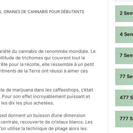
,
N
GRAINES DE CANNABIS POUR DÉBUTANTS
2 Se
4 Se
variété du cannabis de renommée mondiale. Le
7 Se
titude de trichomes qui couvrent tout le
rête pour la récolte, elle ressemble à un petit
tinents de la Terre ont réussi à aimer ces
77 S
nte de marijuana dans les caffeeshops, c’était
s. Pour son effet incroyablement puissant et
477 
 les dix les plus achetées.
sed donnent un buisson d’une dimension
777 
entrale, recouverte de cristaux blancs. Les
on utilise la technique de pliage alors les