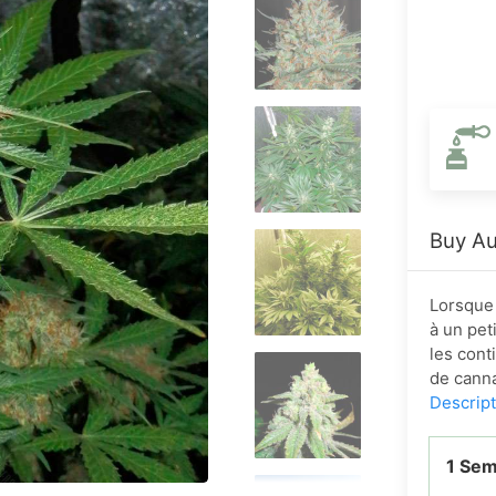
Buy Au
Lorsque 
à un pet
les cont
de canna
Descrip
1 Se