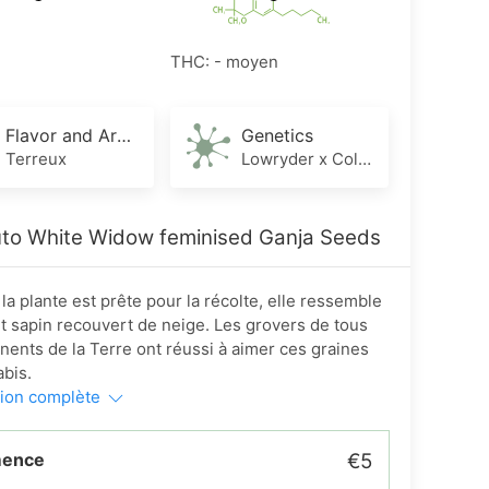
THC: - moyen
Flavor and Aroma
Genetics
Terreux
Lowryder x Colombian x White Widow
to White Widow feminised Ganja Seeds
la plante est prête pour la récolte, elle ressemble
it sapin recouvert de neige. Les grovers de tous
inents de la Terre ont réussi à aimer ces graines
bis.
tion complète
mence
€5