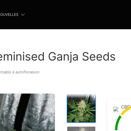
OUVELLES
eminised Ganja Seeds
nnabis à autofloraison
CBD: