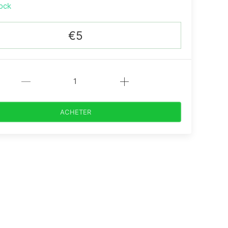
ock
€5
ACHETER