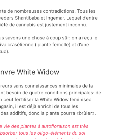
verte de nombreuses contradictions. Tous les
reeders Shantibaba et Ingemar. Lequel d’entre
riété de cannabis est justement inconnu.
us savons une chose à coup sûr: on a reçu le
a brasélienne ( plante femelle) et d’une
Sud).
chanvre White Widow
culreurs sans connaissances minimales de la
ont besoin de quatre conditions principales: de
. On peut fertiliser la White Widow feminised
gasin, il est déjà enrichi de tous les
des additifs, donc la plante pourra «brûler».
e vie des plantes à autofloraison est très
absorber tous les oligo-éléments du sol