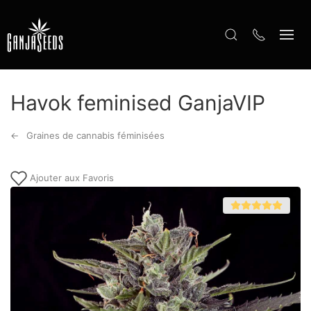
Havok feminised GanjaVIP
Graines de cannabis féminisées
Ajouter aux Favoris