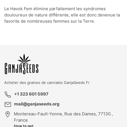
Le Havok Fem élimine parfaitement les syndromes
douloureux de nature différente, elle est donc devenue la
favorite de nombreuses femmes sur la Terre.
KBD
T
GK
Acheter des graines de cannabis
GanjaSeeds Fr
+1 323 601 5997
mail@ganjaseeds.org
Montereau-Fault-Yonne
,
Rue des Dames, 77130 ,
France
How to get