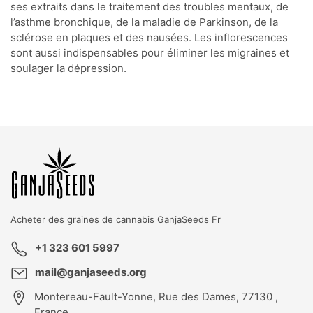
ses extraits dans le traitement des troubles mentaux, de
l’asthme bronchique, de la maladie de Parkinson, de la
sclérose en plaques et des nausées. Les inflorescences
sont aussi indispensables pour éliminer les migraines et
soulager la dépression.
KBD
T
GK
Acheter des graines de cannabis
GanjaSeeds Fr
+1 323 601 5997
mail@ganjaseeds.org
Montereau-Fault-Yonne
,
Rue des Dames, 77130 ,
France