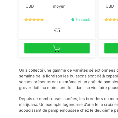
relâche pour que tout le monde puisse
CBD
moyen
CBD
acheter des graines de cannabis sur le
mârché commercial.
En stock
€5
On a collecté une gamme de variétés sélectionnées
semaine de la floraison les buissons sont déjà capa
sèches présenteront un arôme et un goût de pamplemo
grover doit, au moins une fois dans sa vie, faire pous
Depuis de nombreuses années, les breeders du monde 
marijuana. Un exemple légendaire d’une telle croix es
adoucissant de pamplemoussee chez le deuxième parent