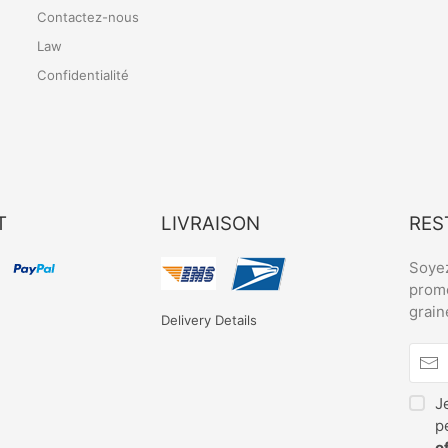
Contactez-nous
Law
Confidentialité
T
LIVRAISON
RES
Soyez
promo
grain
Delivery Details
J
p
o