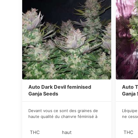
Auto Dark Devil feminised
Auto T
Ganja Seeds
Ganja
Devant vous ce sont des graines de
L’équipe
haute qualité du chanvre féminisé à
ne cess
autofloraison de la variété Dark Devil
nouvelle
de la sidbanque GanjaSeeds. Les
THC
haut
THC
sélectionneurs ont travaillé sans