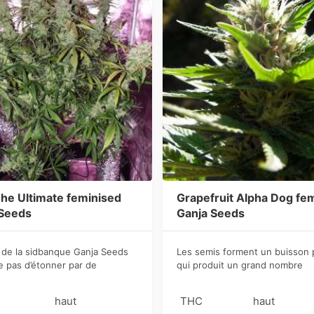
he Ultimate feminised
Grapefruit Alpha Dog fe
 Seeds
Ganja Seeds
 de la sidbanque Ganja Seeds
Les semis forment un buisson 
e pas d’étonner par de
qui produit un grand nombre
s variétés de cannabis.
d’inflorescences étincelantes.
la floraison, le strain dégage 
haut
THC
haut
agréable mais persistante de