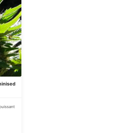
minised
puissant
 Pendant
une odeur