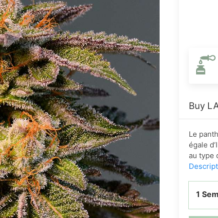
Buy LA
Le pant
égale d’
au type 
Descrip
1 Se