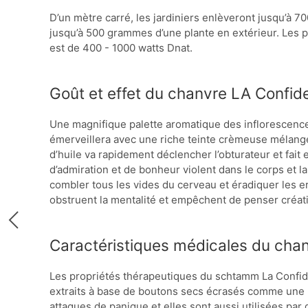
D’un mètre carré, les jardiniers enlèveront jusqu’à 
jusqu’à 500 grammes d’une plante en extérieur. Les pot
est de 400 - 1000 watts Dnat.
Goût et effet du chanvre LA Confide
Une magnifique palette aromatique des inflorescence
émerveillera avec une riche teinte crèmeuse mélangée 
d’huile va rapidement déclencher l’obturateur et fait 
d’admiration et de bonheur violent dans le corps et 
combler tous les vides du cerveau et éradiquer les e
obstruent la mentalité et empêchent de penser créat
Caractéristiques médicales du chan
Les propriétés thérapeutiques du schtamm La Confiden
extraits à base de boutons secs écrasés comme une pan
attaques de panique et elles sont aussi utilisées p