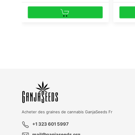
KBD
T
GK
Acheter des graines de cannabis
GanjaSeeds Fr
+1 323 601 5997
mail@ganjaseeds.org