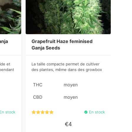
anja
Grapefruit Haze feminised
Mass
Ganja Seeds
ide et
La taille compacte permet de cultiver
Les p
 pendant
des plantes, même dans des growbox
caract
nombreux
modestes mais la résistence aux
conce
inte
maladies fera du bosquet une vraie
culti
THC
moyen
THC
vie.
fête.
aura 
de vie
CBD
moyen
CBD
En stock
En stock
€4