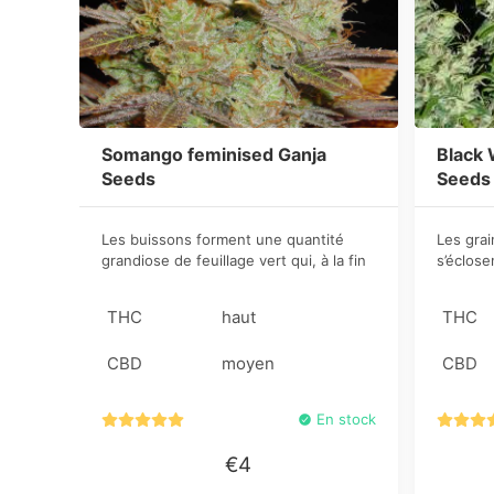
Somango feminised Ganja
Black 
Seeds
Seeds
Les buissons forment une quantité
Les gra
grandiose de feuillage vert qui, à la fin
s’éclos
de la floraison se décorent d’une
fortes p
abondante couche de trichomes de
buisson
THC
haut
THC
lait-d’ambre. La manucure vous fera
couronne
«transpirer» mais un tas de «trima»
branches
CBD
moyen
CBD
vous permettra de préparer vous-
même votre propre haschisch de haute
qualité.
En stock
€4