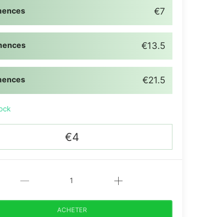
mences
€7
mences
€13.5
mences
€21.5
ock
€4
ACHETER