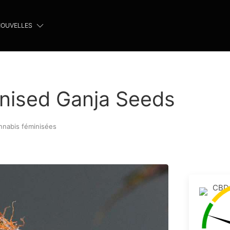
OUVELLES
inised Ganja Seeds
nnabis féminisées
CBD: