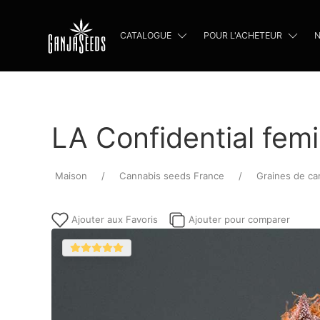
CATALOGUE
POUR L'ACHETEUR
N
LA Confidential fem
Maison
Cannabis seeds France
Graines de ca
Ajouter aux Favoris
Ajouter pour comparer