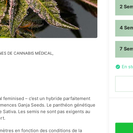
2 Se
4 Se
7 Se
,
NES DE CANNABIS MÉDICAL
En st
l feminised – c’est un hybride parfaitement
semences Ganja Seeds. Le panthéon génétique
e Sativa. Les semis ne sont pas exigents au
rt.
mètres en fonction des conditions de la