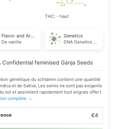
THC: - haut
Flavor and Aroma
Genetics
De vanille
DNA Genetics x Cannalope Haze
 Confidential feminised Ganja Seeds
héon génétique du schtamm contient une quantité
Indica et de Sativa. Les semis ne sont pas exigents
du sol et assimilent rapidement tout engrais offert.
tion complète
mence
€4