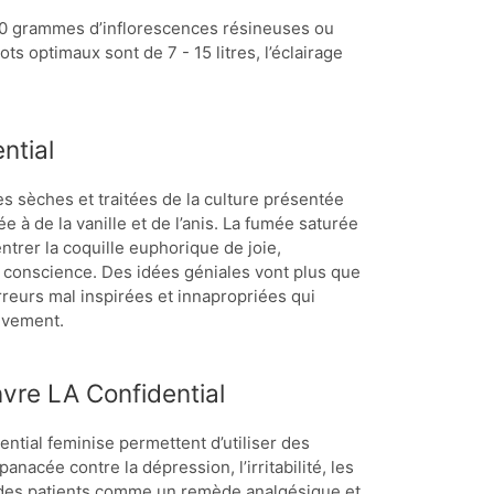
700 grammes d’inflorescences résineuses ou
s optimaux sont de 7 - 15 litres, l’éclairage
ntial
s sèches et traitées de la culture présentée
à de la vanille et de l’anis. La fumée saturée
entrer la coquille euphorique de joie,
la conscience. Des idées géniales vont plus que
rreurs mal inspirées et innapropriées qui
ivement.
vre LA Confidential
tial feminise permettent d’utiliser des
acée contre la dépression, l’irritabilité, les
ar des patients comme un remède analgésique et