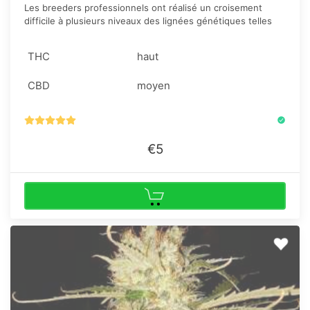
Les breeders professionnels ont réalisé un croisement
difficile à plusieurs niveaux des lignées génétiques telles
que la Veuve Blanche, Lemon OG Kush et bien sûr, celle de
base Original Haze.
THC
haut
CBD
moyen
€5