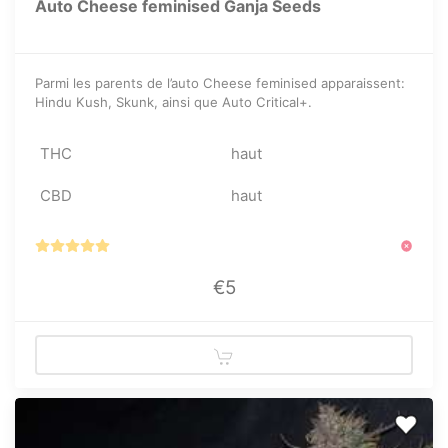
Auto Cheese feminised Ganja Seeds
Parmi les parents de l’auto Cheese feminised apparaissent:
Hindu Kush, Skunk, ainsi que Auto Critical+.
THC
haut
CBD
haut
€5