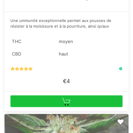
Une ummunité exceptionnelle permet aux pousses de
résister à la moisissure et à la pourriture, ainsi qu’aux
insectes nuisibles. Les plantes ont un extérieur
esthétiquement magnifique: une icroyable couronne
THC
moyen
centrale épaisse, des branches latérales robustes et de
larges feuilles qui changent leur couleur du vert au violet à
CBD
haut
la fin de leur cycle de vie.
€4