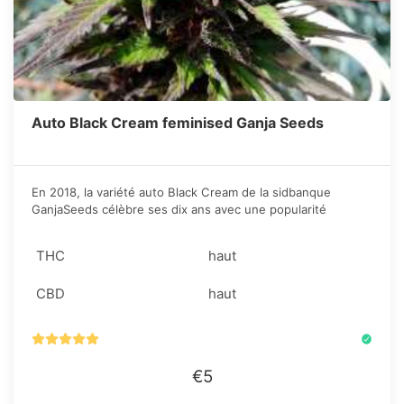
Auto Black Cream feminised Ganja Seeds
En 2018, la variété auto Black Cream de la sidbanque
GanjaSeeds célèbre ses dix ans avec une popularité
incroyable et des caractéristiques toutes aussi
impressionnantes. En fait, c’est la raison du succès de
THC
haut
l’hyride du cannabis.
CBD
haut
€5