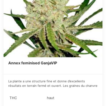
Annex feminised GanjaVIP
La plante a une structure fine et donne d’excellents
résultats en terrain fermé et ouvert. Les graines du chanvre
donne de fortes pousses et pendant la croissance
végétative, le buisson forme des branches larges et
THC
haut
robustes.